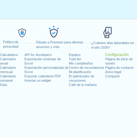
 noviembre)
de diciembre)
iciembre)
or Simon Bolivar (17 de diciembre)
Política de
Pásate a Premium para eliminar
 diciembre)
¿Cuántos días laborables en
privacidad
anuncios y más
el año 2026?
Configuración
Calculadora
API for developers
Equipos
Calendario
Exportación estándar de
Todo list
Página de inicio de
anual
Excel
Mis cumpleaños
sesión
Calendario
Exportación personalizada de
Centro de recordatorios
Página de contacto
mensual
Excel
Mi planificación
Aviso legal
Calendario
Exportar calendario PDF
El optimizador de
Compartir
semanal
Insertar un widget
vacaciones
Data
Café de la mañana