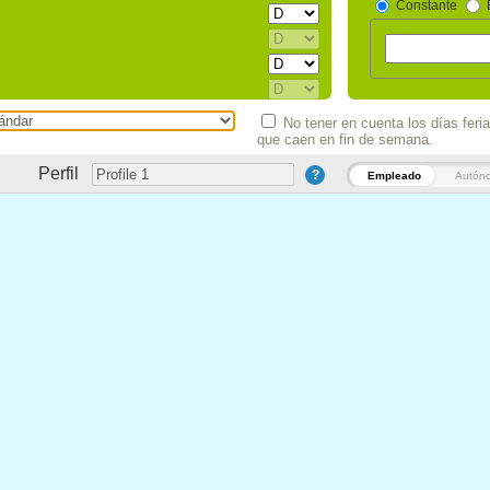
Constante
No tener en cuenta los días feri
que caen en fin de semana.
 junio)
Perfil
?
Empleado
Autón
e agosto)
de agosto)
agosto)
mbre)
(11 de septiembre)
e octubre)
mbre)
embre)
noviembre)