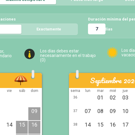
caciones
Duración mínima del pe
días
5
Exactamente
5
Los día
Los días debes estar
or,
vacaci
necesariamente en el trabajo
endario
(
0
)
Septiembre 202
vie
sáb
dom
sema
lun
mar
mié
jue
01
02
03
36
09
07
08
09
10
37
14
15
16
14
15
16
17
38