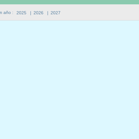
n año :
2025
|
2026
|
2027