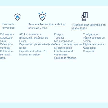
Política de
Pásate a Premium para eliminar
¿Cuántos días laborables en
privacidad
anuncios y más
el año 2026?
Calculadora
API for developers
Equipos
Configuración
Calendario
Exportación estándar de
Todo list
Página de inicio de
anual
Excel
Mis cumpleaños
sesión
Calendario
Exportación personalizada de
Centro de recordatorios
Página de contacto
mensual
Excel
Mi planificación
Aviso legal
Calendario
Exportar calendario PDF
El optimizador de
Compartir
semanal
Insertar un widget
vacaciones
Data
Café de la mañana