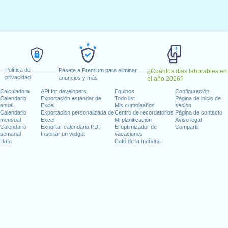
7 febrero, 2026
 2026
, 2026
jadores
: viernes, 1 mayo, 2026
n de un primer gobierno dentro del proceso de independencia nac
 mayo, 2026
Política de
s, 24 junio, 2026
Pásate a Premium para eliminar
¿Cuántos días laborables en
privacidad
anuncios y más
el año 2026?
: lunes, 29 junio, 2026
Calculadora
API for developers
Equipos
Configuración
n Bolívar
: viernes, 24 julio, 2026
Calendario
Exportación estándar de
Todo list
Página de inicio de
a
: lunes, 12 octubre, 2026
anual
Excel
Mis cumpleaños
sesión
Calendario
Exportación personalizada de
Centro de recordatorios
Página de contacto
embre, 2026
mensual
Excel
Mi planificación
Aviso legal
e, 2026
Calendario
Exportar calendario PDF
El optimizador de
Compartir
semanal
Insertar un widget
vacaciones
mbre, 2026
Data
Café de la mañana
 en fin de semana
 : domingo, 19 abril, 2026
independencia nacional de Venezuela (5 de julio de 1811) : domingo,