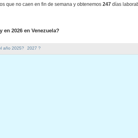
vos que no caen en fin de semana y obtenemos
247
días labora
y en 2026 en Venezuela?
26 en Venezuela.
el año 2025?
2027 ?
mana hay en 2026?
en 2026.
 tiene 365 días.
 en días laborables en 2026?
aborables en 2026.
en días laborables en 2026
026
febrero, 2026