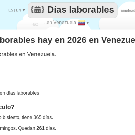
Días laborables
ES
|
EN
▼
Emplea
..en Venezuela
▼
Haz
aborables hay en 2026 en Venezue
que
orables en Venezuela.
en días laborables
culo?
bisiesto, tiene 365 días.
omingos. Quedan
261
días.