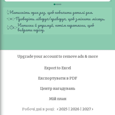
Натисніть один раз, щоб побачити деталі дня.
👆
Проведіть ліворуч/праворуч, щоб змінити місяць.
👈
👉
Натисни й утримуй, потім перетягни, щоб
👆
⏱️
👉
вибрати період.
Upgrade your account to remove ads & more
Export to Excel
Експортувати в PDF
Центр нагадувань
Мій план
Робочі дні в році:
‹ 2025
|
2026
|
2027 ›