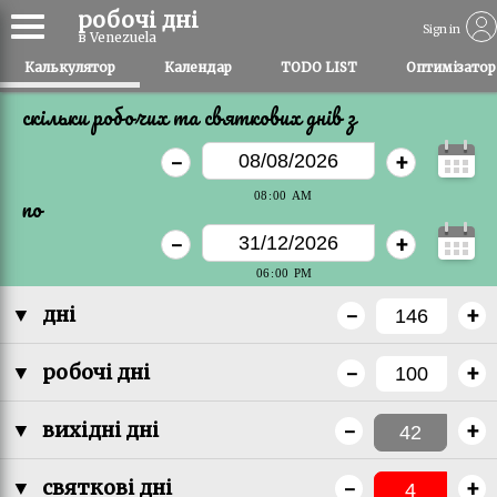
робочі дні
Sign in
в Venezuela
Калькулятор
Календар
TODO LIST
Оптимізатор
скільки робочих та святкових днів з
-
+
по
-
+
-
+
▼
дні
-
+
▼
робочі дні
-
+
▼
вихідні дні
-
+
▼
святкові дні