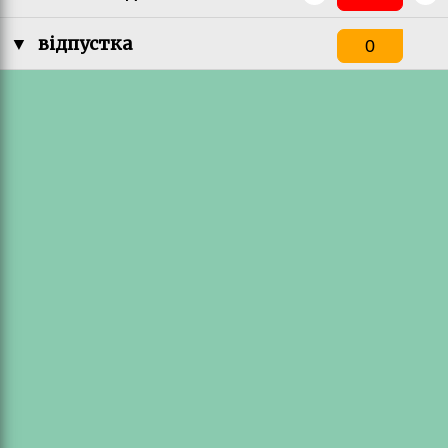
▼
відпустка