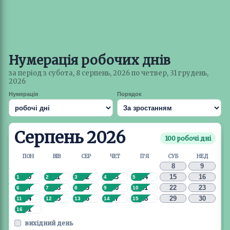
Нумерація робочих днів
за період з субота, 8 серпень, 2026 по четвер, 31 грудень,
2026
Нумерація
Порядок
Серпень 2026
100 робочі дні
ПОН
ВІВ
СЕР
ЧЕТ
П'Я
СУБ
НЕД
8
9
10
11
12
13
14
15
16
1
2
3
4
5
17
18
19
20
21
22
23
6
7
8
9
10
24
25
26
27
28
29
30
11
12
13
14
15
31
16
вихідний день