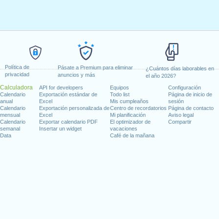
Política de
Pásate a Premium para eliminar
¿Cuántos días laborables en
privacidad
anuncios y más
el año 2026?
Calculadora
API for developers
Equipos
Configuración
Calendario
Exportación estándar de
Todo list
Página de inicio de
anual
Excel
Mis cumpleaños
sesión
Calendario
Exportación personalizada de
Centro de recordatorios
Página de contacto
mensual
Excel
Mi planificación
Aviso legal
Calendario
Exportar calendario PDF
El optimizador de
Compartir
semanal
Insertar un widget
vacaciones
Data
Café de la mañana