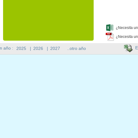
¿Necesita un
¿Necesita un
E
n año :
2025
|
2026
|
2027
..otro año