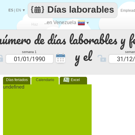
Días laborables
ES
|
EN
▼
Emplea
..en Venezuela
▼
Haz
número de días laborables y f
que
y el
semana 1
seman
Días feriados
Calendario
Excel
undefined