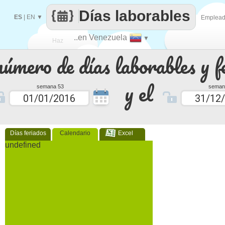
Días laborables
ES
|
EN
▼
Emplea
..en Venezuela
▼
Haz
número de días laborables y f
que
y el
semana 53
seman
Días feriados
Calendario
Excel
undefined