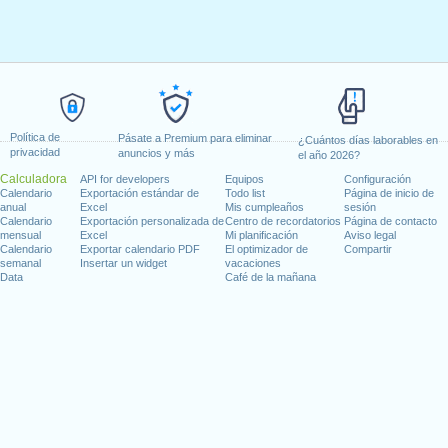
Política de
Pásate a Premium para eliminar
¿Cuántos días laborables en
privacidad
anuncios y más
el año 2026?
Calculadora
API for developers
Equipos
Configuración
Calendario
Exportación estándar de
Todo list
Página de inicio de
anual
Excel
Mis cumpleaños
sesión
Calendario
Exportación personalizada de
Centro de recordatorios
Página de contacto
mensual
Excel
Mi planificación
Aviso legal
Calendario
Exportar calendario PDF
El optimizador de
Compartir
semanal
Insertar un widget
vacaciones
Data
Café de la mañana