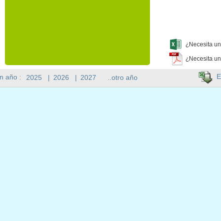
¿Necesita un
¿Necesita un
E
n año :
2025
|
2026
|
2027
..otro año