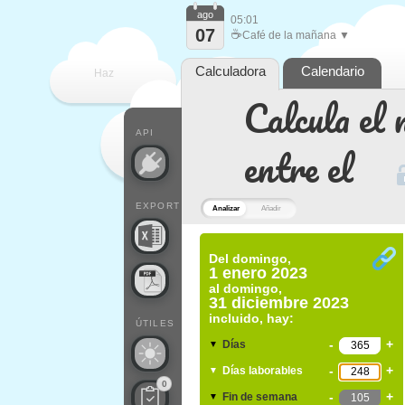
ago
05:01
07
☕
Café de la mañana ▼
Calculadora
Calendario
Haz
Calcula el 
que
API
entre el
EXPORT
Analizar
Añadir
Del
domingo,
1 enero 2023
al
domingo,
31 diciembre 2023
incluido, hay:
ÚTILES
-
+
Días
▼
-
+
Días laborables
▼
0
-
+
Fin de semana
▼