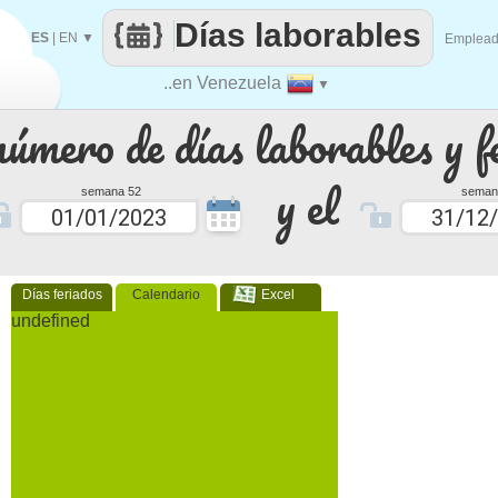
Días laborables
ES
|
EN
▼
Emplea
..en Venezuela
▼
número de días laborables y f
y el
semana 52
seman
Días feriados
Calendario
Excel
undefined