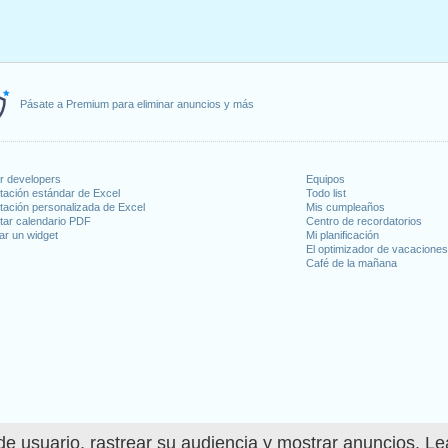
Pásate a Premium para eliminar anuncios y más
or developers
Equipos
tación estándar de Excel
Todo list
tación personalizada de Excel
Mis cumpleaños
tar calendario PDF
Centro de recordatorios
ar un widget
Mi planificación
El optimizador de vacacione
Café de la mañana
e usuario, rastrear su audiencia y mostrar anuncios. L