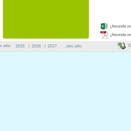
¿Necesita un
¿Necesita un
E
n año :
2025
|
2026
|
2027
..otro año