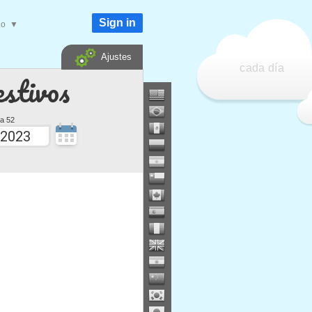
Sign in
do
▼
Ajustes
cada día
estivos
a 52