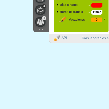
-
+
Días feriados
▼
-
+
Horas de trabajo
▼
0
Vacaciones
▼
...
API
Días laborables e