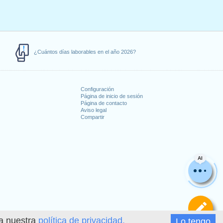
¿Cuántos días laborables en el año 2026?
Configuración
Página de inicio de sesión
Página de contacto
Aviso legal
Compartir
s
AI
De
ea nuestra
política de privacidad.
Lo tengo