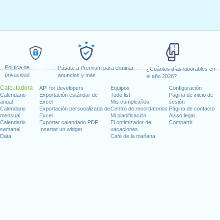
Política de
Pásate a Premium para eliminar
¿Cuántos días laborables en
privacidad
anuncios y más
el año 2026?
Calculadora
API for developers
Equipos
Configuración
Calendario
Exportación estándar de
Todo list
Página de inicio de
anual
Excel
Mis cumpleaños
sesión
Calendario
Exportación personalizada de
Centro de recordatorios
Página de contacto
mensual
Excel
Mi planificación
Aviso legal
Calendario
Exportar calendario PDF
El optimizador de
Compartir
semanal
Insertar un widget
vacaciones
Data
Café de la mañana