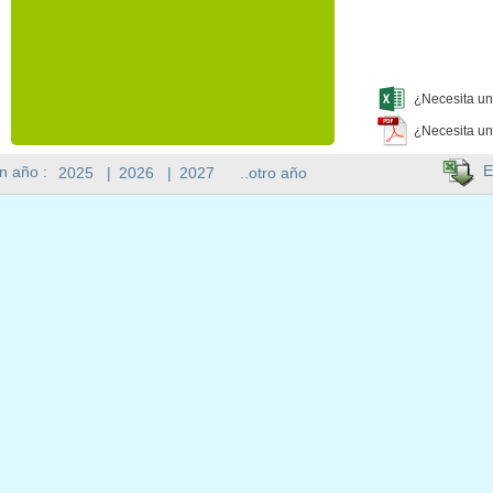
¿Necesita un
¿Necesita un
E
n año :
2025
|
2026
|
2027
..otro año