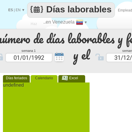
Días laborables
ES
|
EN
▼
Emplea
..en Venezuela
▼
Haz
número de días laborables y f
que
y el
semana 1
seman
Días feriados
Calendario
Excel
undefined