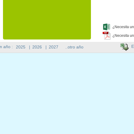
¿Necesita un
¿Necesita un
E
n año :
2025
|
2026
|
2027
..otro año