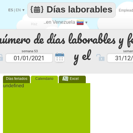
Días laborables
ES
|
EN
▼
Emplea
..en Venezuela
▼
Haz
número de días laborables y f
que
y el
semana 53
seman
Días feriados
Calendario
Excel
undefined