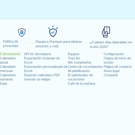
Política de
Pásate a Premium para eliminar
¿Cuántos días laborables en
privacidad
anuncios y más
el año 2026?
Calculadora
API for developers
Equipos
Configuración
Calendario
Exportación estándar de
Todo list
Página de inicio de
anual
Excel
Mis cumpleaños
sesión
Calendario
Exportación personalizada de
Centro de recordatorios
Página de contacto
mensual
Excel
Mi planificación
Aviso legal
Calendario
Exportar calendario PDF
El optimizador de
Compartir
semanal
Insertar un widget
vacaciones
Data
Café de la mañana