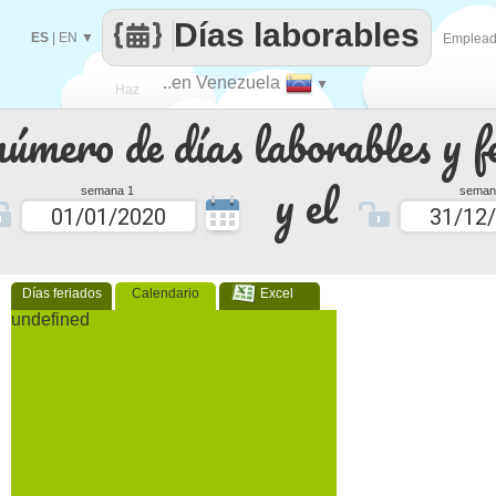
Días laborables
ES
|
EN
▼
Emplea
..en Venezuela
▼
Haz
número de días laborables y f
que
y el
semana 1
seman
Días feriados
Calendario
Excel
undefined