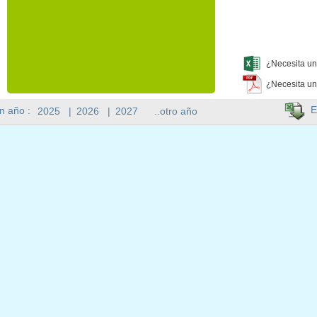
¿Necesita un
¿Necesita un
E
n año :
2025
|
2026
|
2027
..otro año