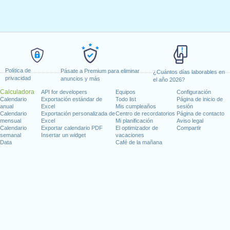
Política de
Pásate a Premium para eliminar
¿Cuántos días laborables en
privacidad
anuncios y más
el año 2026?
Calculadora
API for developers
Equipos
Configuración
Calendario
Exportación estándar de
Todo list
Página de inicio de
anual
Excel
Mis cumpleaños
sesión
Calendario
Exportación personalizada de
Centro de recordatorios
Página de contacto
mensual
Excel
Mi planificación
Aviso legal
Calendario
Exportar calendario PDF
El optimizador de
Compartir
semanal
Insertar un widget
vacaciones
Data
Café de la mañana